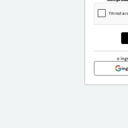
o ing
in