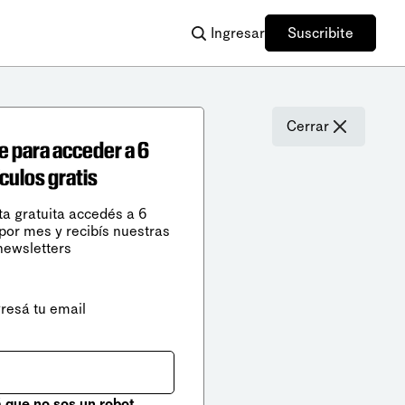
Ingresar
Suscribite
Cerrar
e para acceder a 6
ículos gratis
ta gratuita accedés a 6
 por mes y recibís nuestras
newsletters
gresá tu email
que no sos un robot