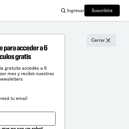
Ingresar
Suscribite
Cerrar
e para acceder a 6
ículos gratis
ta gratuita accedés a 6
 por mes y recibís nuestras
newsletters
gresá tu email
que no sos un robot