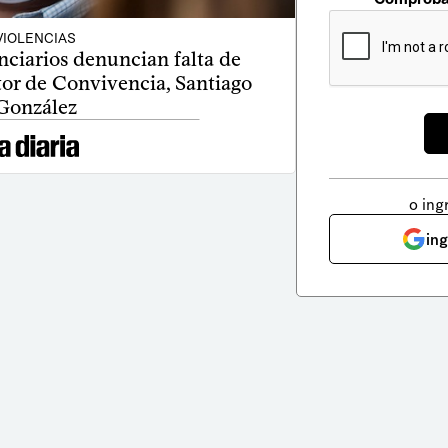
VIOLENCIAS
ciarios denuncian falta de
tor de Convivencia, Santiago
González
o ing
in