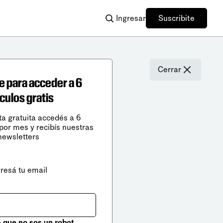
Ingresar
Suscribite
Cerrar
e para acceder a 6
ículos gratis
ta gratuita accedés a 6
 por mes y recibís nuestras
newsletters
gresá tu email
que no sos un robot