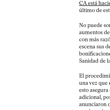
CA está haci
último de es
No puede sor
aumentos del 
con más razó
escena sus d
bonificacione
Sanidad de l
El procedimi
una vez que 
esto asegura
adicional, p
anunciaron qu