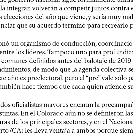
la integran volverán a competir juntos contra 
s elecciones del año que viene, y sería muy ma
unciar que su acuerdo terminó para recrearlo 
onó un organismo de conducción, coordinació
entre los líderes. Tampoco uno para profundiza
 comunes definidos antes del balotaje de 2019 
dimientos, de modo que la agenda colectiva s
te año es preelectoral, pero el “pre” vale sólo p
también hace tiempo que cada quien atiende su
tidos oficialistas mayores encaran la precampa
stintas. En el Colorado aún no se definieron las
as de los principales sectores, y en el Nacional
rto (CA) les lleva ventaja a ambos porque sie