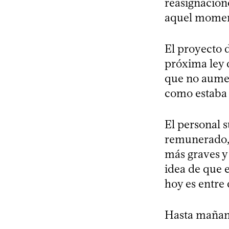
reasignacione
aquel moment
El proyecto d
próxima ley 
que no aument
como estaba 
El personal 
remunerado, 
más graves y
idea de que e
hoy es entre 
Hasta mañan