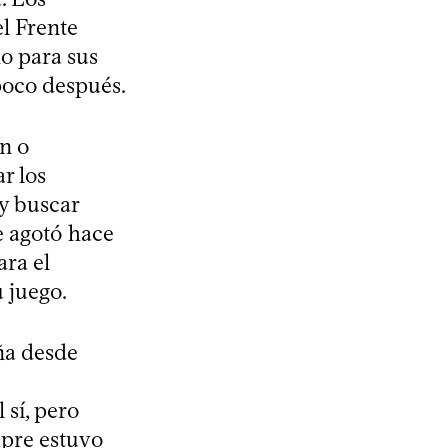
el Frente
lo para sus
poco después.
n o
r los
y buscar
e agotó hace
ara el
 juego.
ña desde
 sí, pero
mpre estuvo