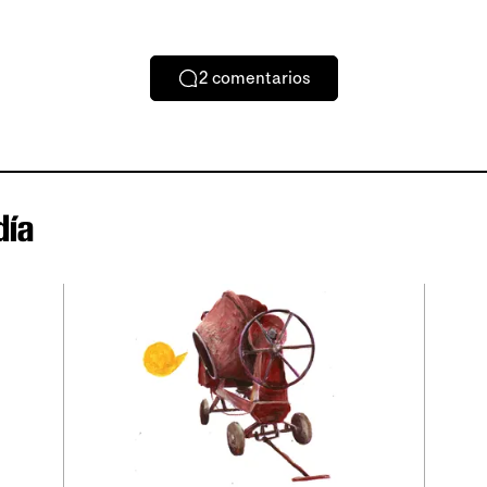
2
comentarios
día