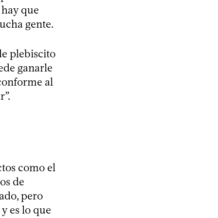
e hay que
mucha gente.
e plebiscito
ede ganarle
conforme al
r”.
ctos como el
dos de
tado, pero
y es lo que