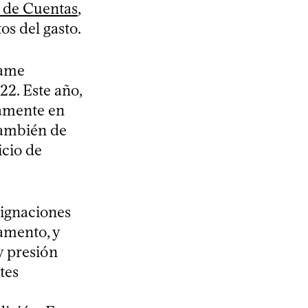
n de Cuentas
,
s del gasto.
lame
22. Este año,
vamente en
también de
icio de
signaciones
amento, y
y presión
tes