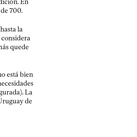
dición. En
 de 700.
hasta la
 considera
emás quede
no está bien
necesidades
gurada). La
 Uruguay de