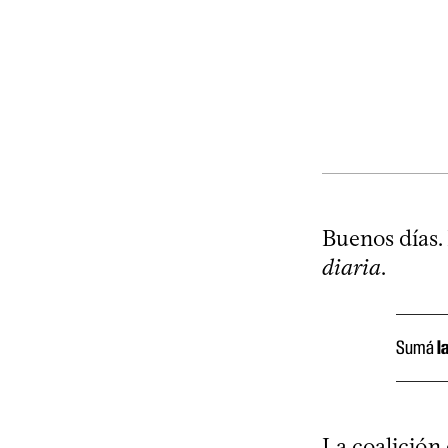
Buenos días.
diaria
.
Sumá
l
La coalición