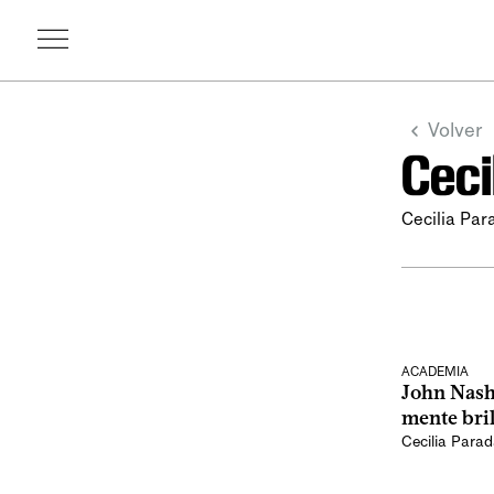
Volver
Ceci
Cecilia Par
ACADEMIA
John Nash,
mente bril
Cecilia Para