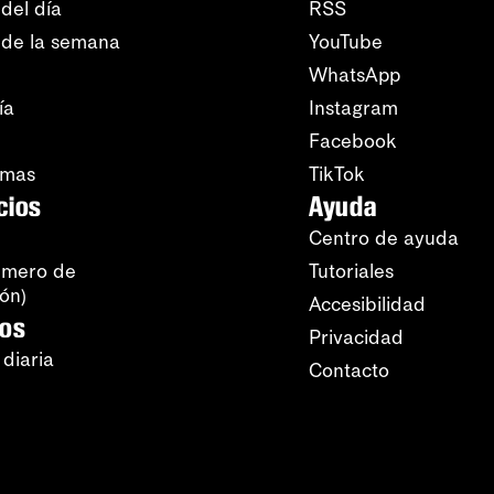
del día
RSS
 de la semana
YouTube
WhatsApp
ía
Instagram
Facebook
amas
TikTok
cios
Ayuda
Centro de ayuda
úmero de
Tutoriales
ión)
Accesibilidad
ros
Privacidad
 diaria
Contacto