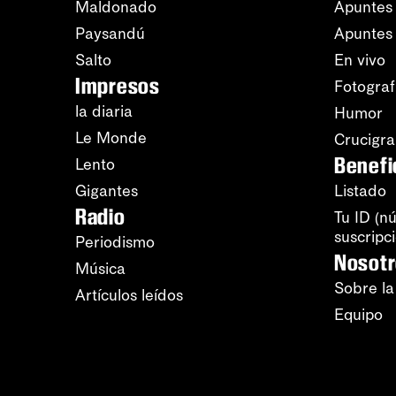
Maldonado
Apuntes 
Paysandú
Apuntes
Salto
En vivo
Impresos
Fotograf
la diaria
Humor
Le Monde
Crucigr
Benefi
Lento
Gigantes
Listado
Radio
Tu ID (n
suscripc
Periodismo
Nosot
Música
Sobre la
Artículos leídos
Equipo