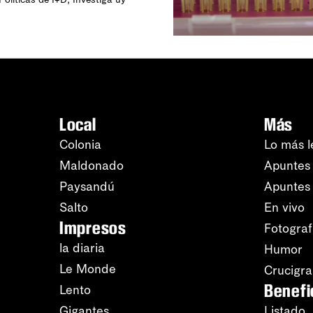
Local
Más
Colonia
Lo más l
Maldonado
Apuntes 
Paysandú
Apuntes
Salto
En vivo
Impresos
Fotograf
la diaria
Humor
Le Monde
Crucigr
Benefi
Lento
Gigantes
Listado