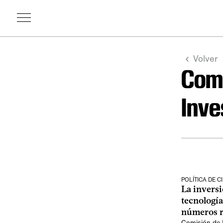
Volver
Comi
Inve
POLÍTICA DE C
La inversi
tecnología
números r
Comisión de P