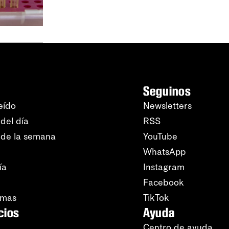
Seguinos
eído
Newsletters
del día
RSS
 de la semana
YouTube
WhatsApp
ía
Instagram
Facebook
amas
TikTok
cios
Ayuda
Centro de ayuda