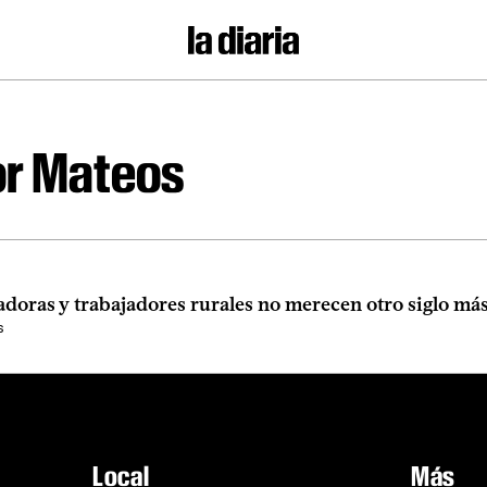
or Mateos
adoras y trabajadores rurales no merecen otro siglo má
s
Local
Más