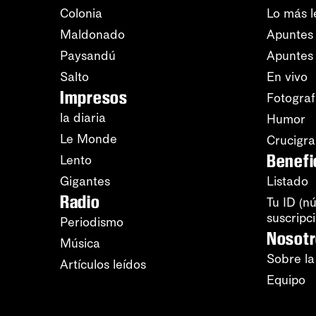
Colonia
Lo más l
Maldonado
Apuntes 
Paysandú
Apuntes
Salto
En vivo
Impresos
Fotograf
la diaria
Humor
Le Monde
Crucigr
Benefi
Lento
Gigantes
Listado
Radio
Tu ID (n
suscripc
Periodismo
Nosot
Música
Sobre la
Artículos leídos
Equipo