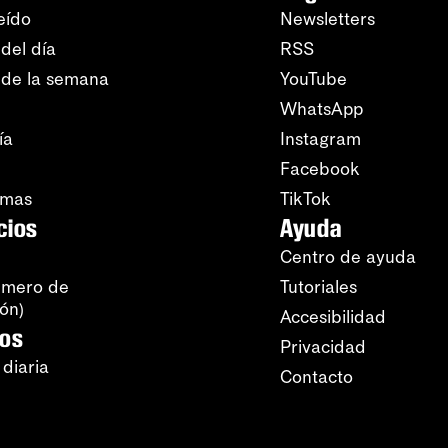
eído
Newsletters
del día
RSS
 de la semana
YouTube
WhatsApp
ía
Instagram
Facebook
amas
TikTok
cios
Ayuda
Centro de ayuda
úmero de
Tutoriales
ión)
Accesibilidad
ros
Privacidad
 diaria
Contacto