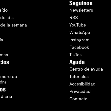
Seguinos
eído
Newsletters
del día
RSS
 de la semana
YouTube
WhatsApp
ía
Instagram
Facebook
amas
TikTok
cios
Ayuda
Centro de ayuda
úmero de
Tutoriales
ión)
Accesibilidad
ros
Privacidad
 diaria
Contacto