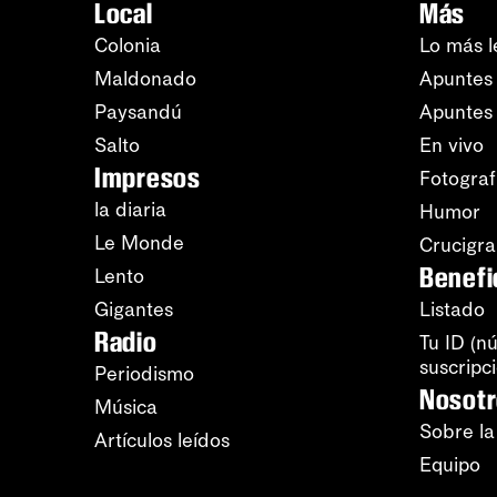
Local
Más
Colonia
Lo más l
Maldonado
Apuntes 
Paysandú
Apuntes
Salto
En vivo
Impresos
Fotograf
la diaria
Humor
Le Monde
Crucigr
Benefi
Lento
Gigantes
Listado
Radio
Tu ID (n
suscripc
Periodismo
Nosot
Música
Sobre la
Artículos leídos
Equipo