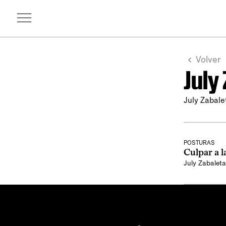
Volver
July
July Zabale
POSTURAS
Culpar a l
July Zabaleta