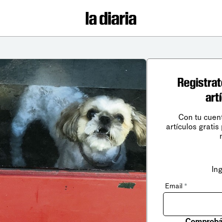
Registrat
art
Con tu cuen
artículos gratis
In
Email
*
Comprobá 