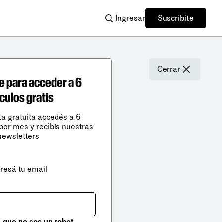
Ingresar
Suscribite
Cerrar
e para acceder a 6
ículos gratis
ta gratuita accedés a 6
 por mes y recibís nuestras
newsletters
gresá tu email
que no sos un robot