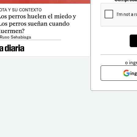
OTA Y SU CONTEXTO
Los perros huelen el miedo y
¿Los perros sueñan cuando
duermen?
 Ruso Sehabiaga
o ing
in