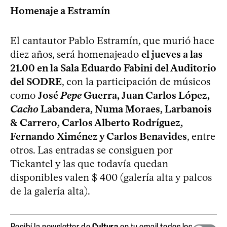
Homenaje a Estramín
El cantautor Pablo Estramín, que murió hace
diez años, será homenajeado
el jueves a las
21.00 en la Sala Eduardo Fabini del Auditorio
del SODRE
, con la participación de músicos
como
José
Pepe
Guerra, Juan Carlos López,
Cacho
Labandera, Numa Moraes, Larbanois
& Carrero, Carlos Alberto Rodríguez,
Fernando Ximénez y Carlos Benavides
, entre
otros. Las entradas se consiguen por
Tickantel y las que todavía quedan
disponibles valen $ 400 (galería alta y palcos
de la galería alta).
Recibí la newsletter de
Cultura
en tu email todos los