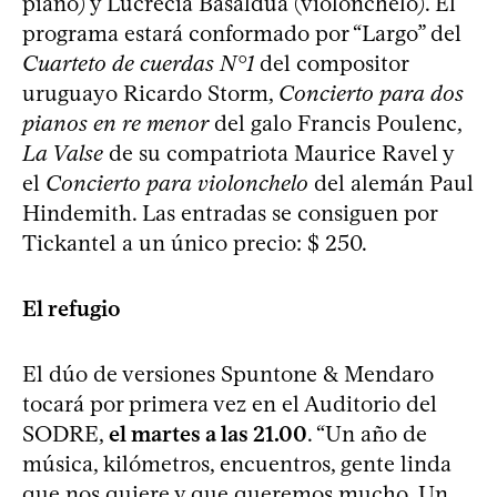
piano) y Lucrecia Basaldúa (violonchelo). El
programa estará conformado por “Largo” del
Cuarteto de cuerdas N°1
del compositor
uruguayo Ricardo Storm,
Concierto para dos
pianos en re menor
del galo Francis Poulenc,
La Valse
de su compatriota Maurice Ravel y
el
Concierto para violonchelo
del alemán Paul
Hindemith. Las entradas se consiguen por
Tickantel a un único precio: $ 250.
El refugio
El dúo de versiones Spuntone & Mendaro
tocará por primera vez en el Auditorio del
SODRE,
el martes a las 21.00
. “Un año de
música, kilómetros, encuentros, gente linda
que nos quiere y que queremos mucho. Un