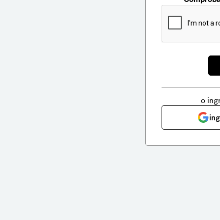
o ing
in