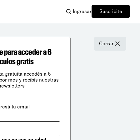
Ingresar
Suscribite
Cerrar
e para acceder a 6
ículos gratis
ta gratuita accedés a 6
 por mes y recibís nuestras
newsletters
gresá tu email
que no sos un robot