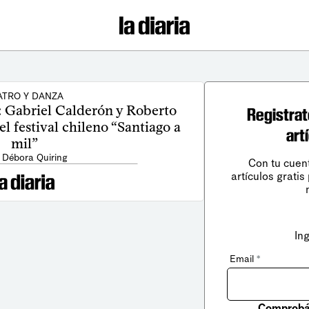
ATRO Y DANZA
: Gabriel Calderón y Roberto
Registrat
el festival chileno “Santiago a
art
mil”
 Débora Quiring
Con tu cuen
artículos gratis
In
Email
*
Comprobá 