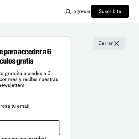
Ingresar
Suscribite
Cerrar
e para acceder a 6
ículos gratis
ta gratuita accedés a 6
 por mes y recibís nuestras
newsletters
gresá tu email
que no sos un robot