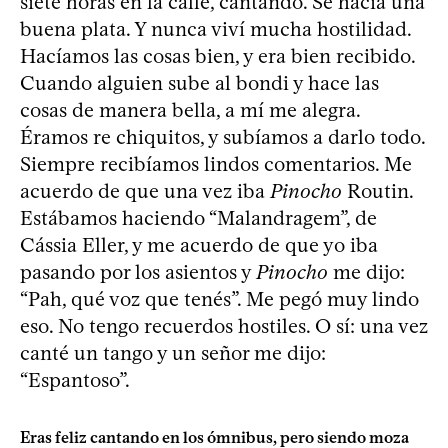
siete horas en la calle, cantando. Se hacía una
buena plata. Y nunca viví mucha hostilidad.
Hacíamos las cosas bien, y era bien recibido.
Cuando alguien sube al bondi y hace las
cosas de manera bella, a mí me alegra.
Éramos re chiquitos, y subíamos a darlo todo.
Siempre recibíamos lindos comentarios. Me
acuerdo de que una vez iba
Pinocho
Routin.
Estábamos haciendo “Malandragem”, de
Cássia Eller, y me acuerdo de que yo iba
pasando por los asientos y
Pinocho
me dijo:
“Pah, qué voz que tenés”. Me pegó muy lindo
eso. No tengo recuerdos hostiles. O sí: una vez
canté un tango y un señor me dijo:
“Espantoso”.
Eras feliz cantando en los ómnibus, pero siendo moza