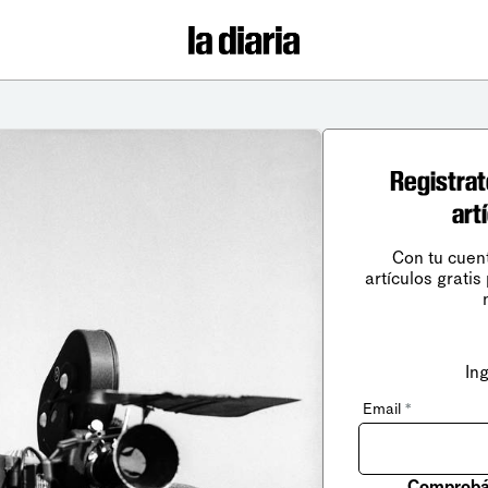
Registrat
art
Con tu cuen
artículos gratis
In
Email
*
Comprobá 