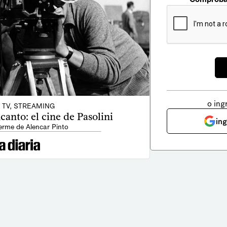
o ing
, TV, STREAMING
anto: el cine de Pasolini
in
erme de Alencar Pinto