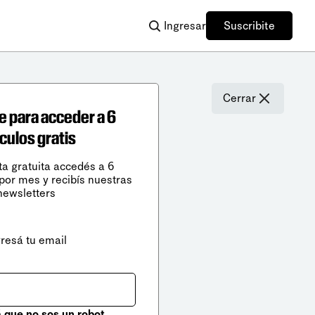
Ingresar
Suscribite
Cerrar
e para acceder a 6
ículos gratis
ta gratuita accedés a 6
 por mes y recibís nuestras
newsletters
gresá tu email
que no sos un robot