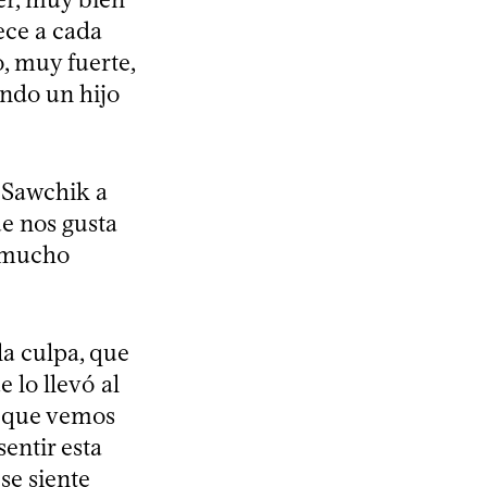
ece a cada
, muy fuerte,
ndo un hijo
l Sawchik a
e nos gusta
n mucho
la culpa, que
 lo llevó al
o que vemos
sentir esta
se siente