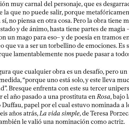
ión muy carnal del personaje, que es desgarrad
e la que no puede salir, porque metafóricament
sí, no piensa en otra cosa. Pero la obra tiene
stado y de ánimo, hasta tiene partes de magia
on un mago para eso– y de poesía en tramos en 
eo que va a ser un torbellino de emociones. E
orque lamentablemente nos puede pasar a todos
egura que cualquier obra es un desafío, pero u
medida, “porque uno está solo, y este lleva m
”. Bresque enfrenta con este su tercer unipers
r el año pasado a una prostituta en
Rosa
, bajo 
 Duffau, papel por el cual estuvo nominada a 
seis años atrás,
La vida simple
, de Teresa Porzec
también le valió una nominación como actriz.