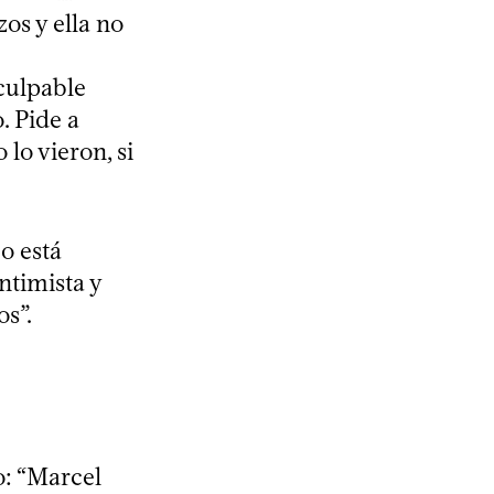
os y ella no
culpable
. Pide a
lo vieron, si
co está
ntimista y
os”.
o: “Marcel