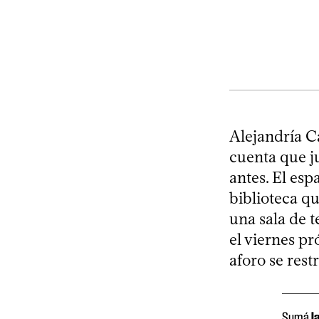
Alejandría C
cuenta que j
antes. El esp
biblioteca q
una sala de t
el viernes p
aforo se rest
Sumá
l