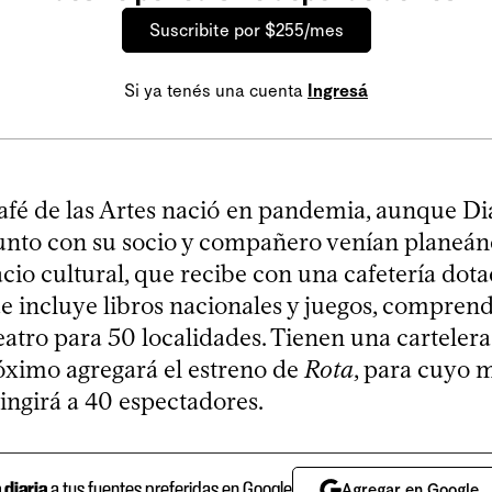
Suscribite por $255/mes
Si ya tenés una cuenta
Ingresá
afé de las Artes nació en pandemia, aunque D
unto con su socio y compañero venían planeá
acio cultural, que recibe con una cafetería dot
ue incluye libros nacionales y juegos, compre
eatro para 50 localidades. Tienen una carteler
róximo agregará el estreno de
Rota
, para cuyo m
ringirá a 40 espectadores.
a diaria
a tus fuentes preferidas en Google
Agregar en Google