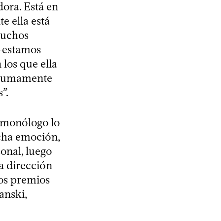
ora. Está en
e ella está
 muchos
 –estamos
los que ella
s sumamente
”.
n monólogo lo
ucha emoción,
onal, luego
la dirección
los premios
anski,