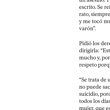
escrito. Se r
rato, siempr
y me tocó mu
varón”.
Pidió los de
dirigirla: “
mucho y, por
respeto porqu
“Se trata de 
no puede saca
suicidio, po
todos los día
mujer, que es