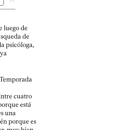
e luego de
búsqueda de
a psicóloga,
uya
n Temporada
ntre cuatro
porque está
es una
ién porque es
jer, muy bien