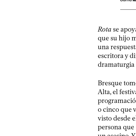
Rota
se apoya
que su hijo m
una respuest
escritora y d
dramaturgia 
Bresque tomó
Alta, el fest
programación
o cinco que v
visto desde 
persona que 
un asesino. Y