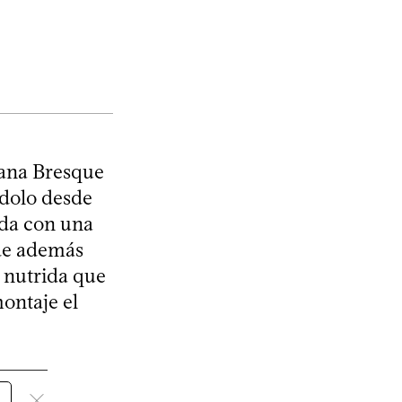
iana Bresque
ndolo desde
ada con una
nde además
a nutrida que
ontaje el