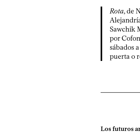
Rota
, de 
Alejandrí
Sawchik M
por Cofont
sábados a 
puerta o r
Los futuros ar