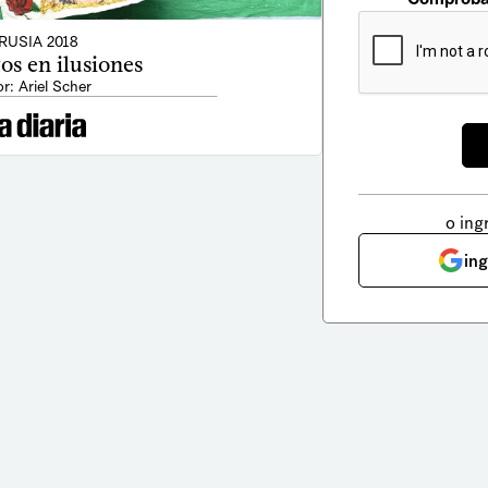
RUSIA 2018
os en ilusiones
r: Ariel Scher
o ing
in