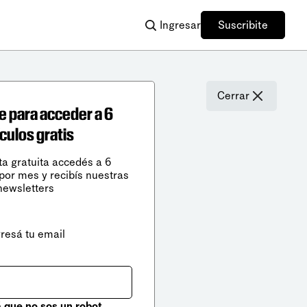
Ingresar
Suscribite
Cerrar
e para acceder a 6
ículos gratis
ta gratuita accedés a 6
 por mes y recibís nuestras
newsletters
gresá tu email
que no sos un robot