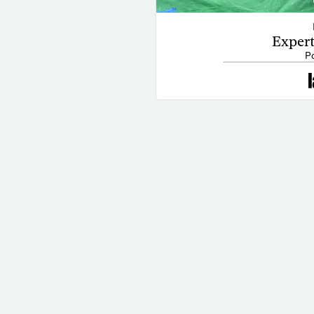
Expert
Po