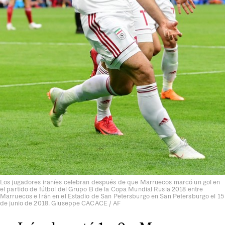
Los jugadores iraníes celebran después de que Marruecos marcó un gol en
el partido de fútbol del Grupo B de la Copa Mundial Rusia 2018 entre
Marruecos e Irán en el Estadio de San Petersburgo en San Petersburgo el 15
de junio de 2018. Giuseppe CACACE / AF