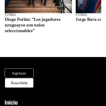
FÚTBOL
FÚTBOL
Diego Forlán: “Los jugadores
Jorge Bava con
uruguayos son todos
seleccionables”
Ingresar
Suscribite
Inicio