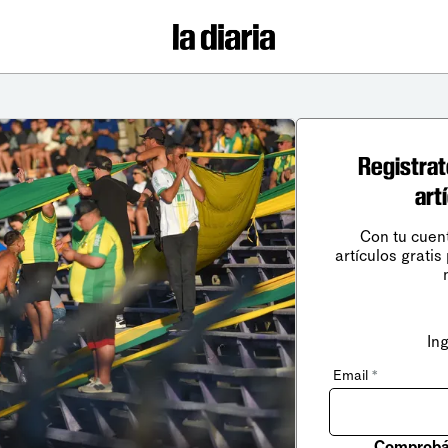
Registrat
art
Con tu cuen
artículos gratis
In
Email
*
Comprobá 