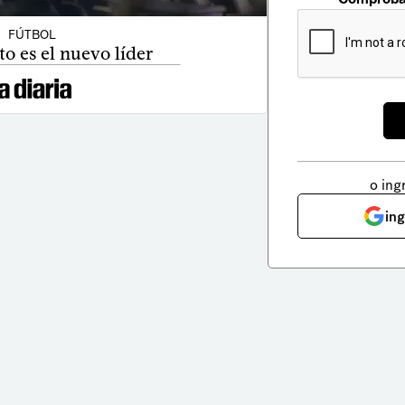
FÚTBOL
to es el nuevo líder
o ing
in