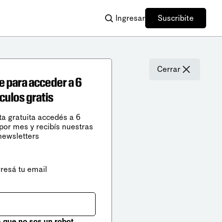
Ingresar
Suscribite
Cerrar
e para acceder a 6
ículos gratis
ta gratuita accedés a 6
 por mes y recibís nuestras
newsletters
gresá tu email
que no sos un robot