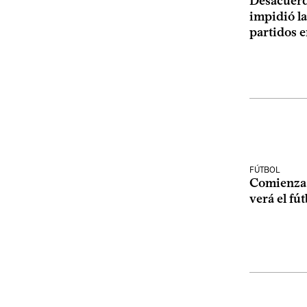
Desacuerd
impidió la
partidos 
FÚTBOL
Comienza 
verá el fú