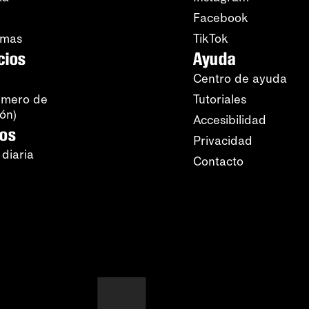
Facebook
amas
TikTok
cios
Ayuda
Centro de ayuda
úmero de
Tutoriales
ión)
Accesibilidad
ros
Privacidad
 diaria
Contacto