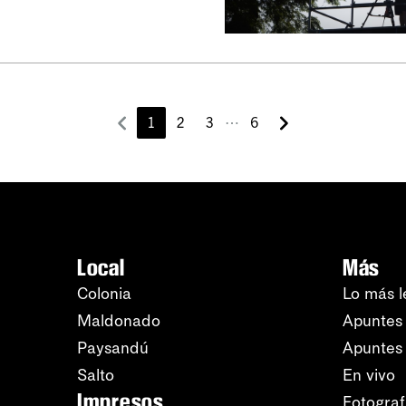
⋯
1
2
3
6
Local
Más
Colonia
Lo más l
Maldonado
Apuntes 
Paysandú
Apuntes
Salto
En vivo
Impresos
Fotograf