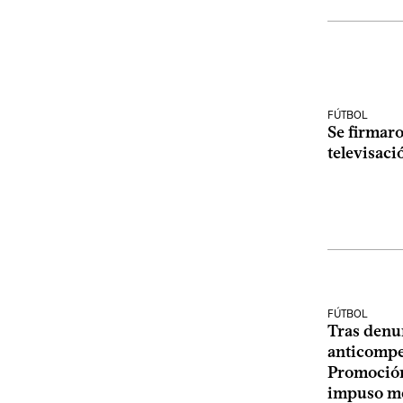
FÚTBOL
Se firmaro
televisaci
FÚTBOL
Tras denu
anticompet
Promoción
impuso me