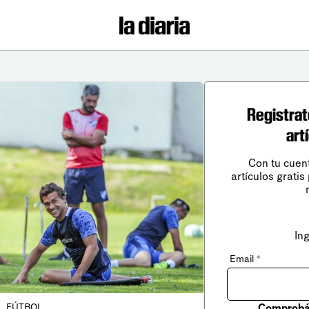
Registrat
art
Con tu cuen
artículos gratis
In
Email
*
Comprobá 
FÚTBOL