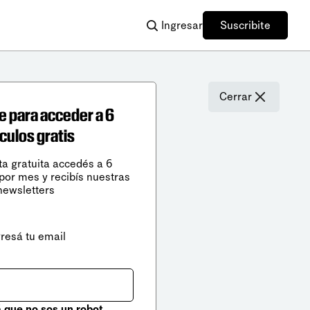
Ingresar
Suscribite
Cerrar
e para acceder a 6
ículos gratis
ta gratuita accedés a 6
 por mes y recibís nuestras
newsletters
gresá tu email
que no sos un robot