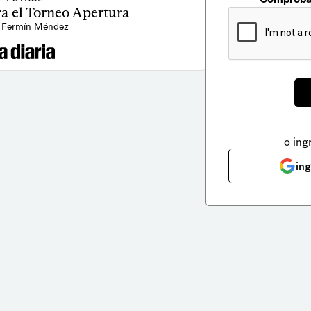
a el Torneo Apertura
 Fermín Méndez
o ing
in