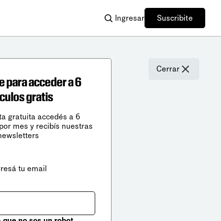
Ingresar
Suscribite
Cerrar
e para acceder a 6
ículos gratis
ta gratuita accedés a 6
 por mes y recibís nuestras
newsletters
gresá tu email
que no sos un robot