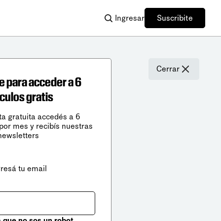
Ingresar
Suscribite
Cerrar
e para acceder a 6
ículos gratis
ta gratuita accedés a 6
 por mes y recibís nuestras
newsletters
gresá tu email
que no sos un robot