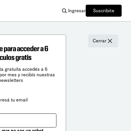
Ingresar
Suscribite
Cerrar
e para acceder a 6
ículos gratis
ta gratuita accedés a 6
 por mes y recibís nuestras
newsletters
gresá tu email
que no sos un robot