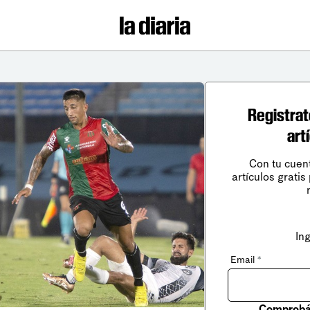
Registrat
art
Con tu cuen
artículos gratis
In
Email
*
Comprobá 