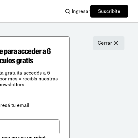
Ingresar
Suscribite
Cerrar
e para acceder a 6
ículos gratis
ta gratuita accedés a 6
 por mes y recibís nuestras
newsletters
gresá tu email
que no sos un robot