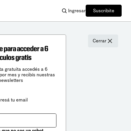
Ingresar
Suscribite
Cerrar
e para acceder a 6
ículos gratis
ta gratuita accedés a 6
 por mes y recibís nuestras
newsletters
gresá tu email
que no sos un robot