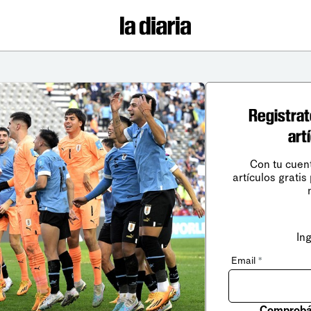
Registrat
art
Con tu cuen
artículos gratis
In
Email
*
Comprobá 