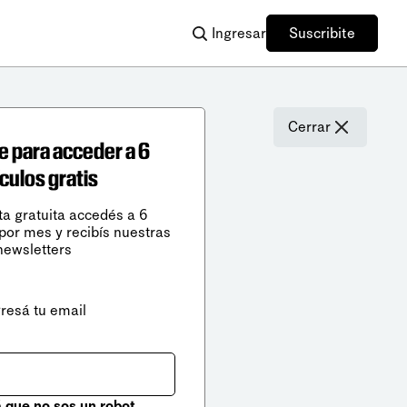
Ingresar
Suscribite
Cerrar
e para acceder a 6
ículos gratis
ta gratuita accedés a 6
 por mes y recibís nuestras
newsletters
gresá tu email
que no sos un robot