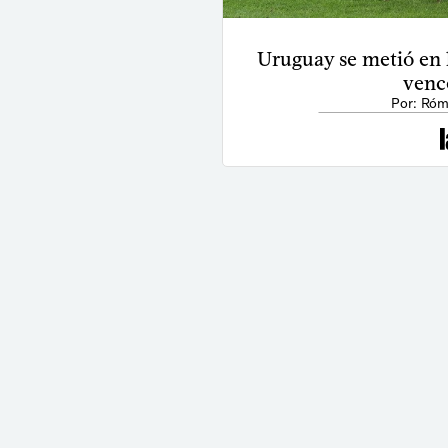
Uruguay se metió en l
vence
Por: Róm