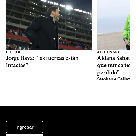
FÚTBOL
ATLETISMO
Jorge Bava: “las fuerzas están
Aldana Sabatel:
intactas”
que nunca tend
perdido”
Stephanie Galliazzi
Ingresar