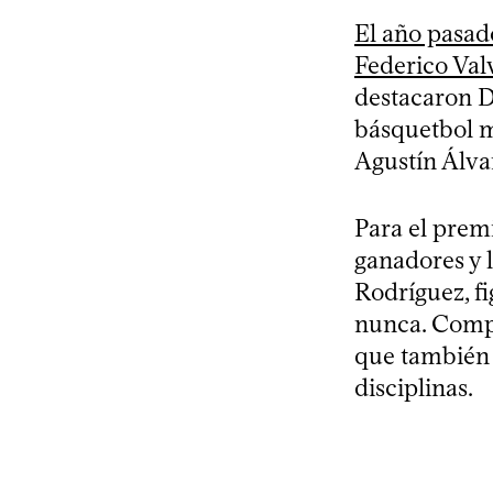
El año pasado
Federico Val
destacaron D
básquetbol m
Agustín Álva
Para el premi
ganadores y 
Rodríguez, f
nunca. Compl
que también 
disciplinas.