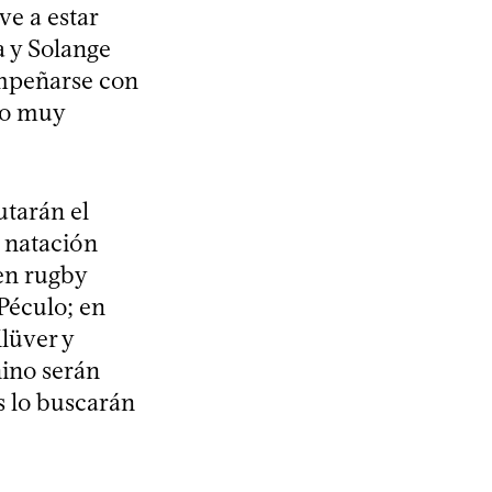
ve a estar
a y Solange
empeñarse con
vo muy
utarán el
 natación
en rugby
Péculo; en
lüver y
nino serán
s lo buscarán