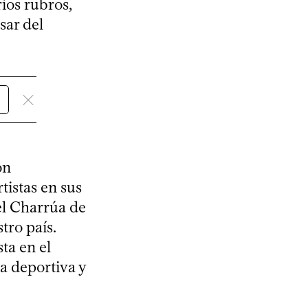
ios rubros,
sar del
on
istas en sus
el Charrúa de
tro país.
ta en el
ña deportiva y