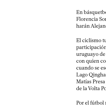
En básquetb
Florencia So
harán Alejan
El ciclismo 
participació
uruguayo de 
con quien cor
cuando se esc
Lago Qinghai
Matías Presa
de la Volta P
Por el fútbo