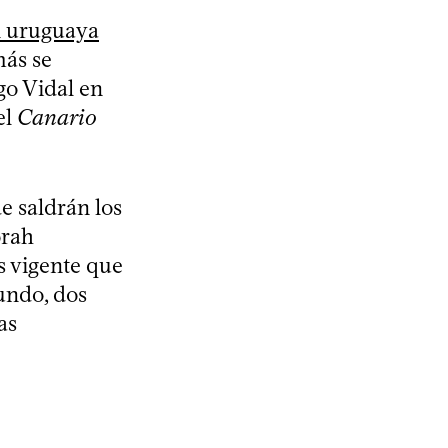
ón uruguaya
más se
go Vidal en
el
Canario
e saldrán los
orah
s vigente que
undo, dos
as