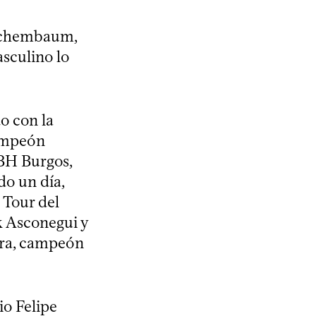
rschembaum,
sculino lo
.
o con la
campeón
BH Burgos,
do un día,
 Tour del
k Asconegui y
ira, campeón
io Felipe