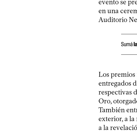
evento se pre
en una ceremo
Auditorio Ne
Sumá
l
Los premios 
entregados d
respectivas 
Oro, otorgado
También entr
exterior, a l
a la revelaci