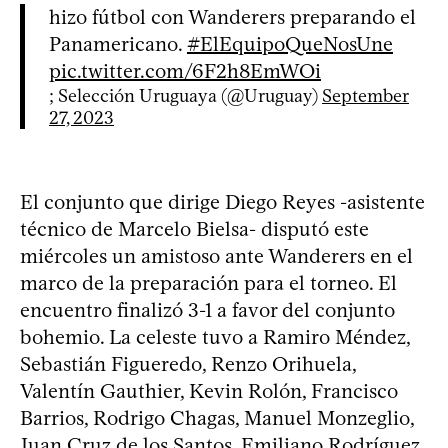
hizo fútbol con Wanderers preparando el
Panamericano.
#ElEquipoQueNosUne
pic.twitter.com/6F2h8EmWOi
; Selección Uruguaya (@Uruguay)
September
27, 2023
El conjunto que dirige Diego Reyes -asistente
técnico de Marcelo Bielsa- disputó este
miércoles un amistoso ante Wanderers en el
marco de la preparación para el torneo. El
encuentro finalizó 3-1 a favor del conjunto
bohemio. La celeste tuvo a Ramiro Méndez,
Sebastián Figueredo, Renzo Orihuela,
Valentín Gauthier, Kevin Rolón, Francisco
Barrios, Rodrigo Chagas, Manuel Monzeglio,
Juan Cruz de los Santos, Emiliano Rodríguez