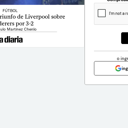
FÚTBOL
triunfo de Liverpool sobre
erers por 3-2
ulo Martínez Chenlo
o ing
in