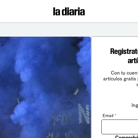
Registrat
art
Con tu cuen
artículos gratis
In
Email
*
Comprobá 