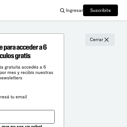
Ingresar
Suscribite
Cerrar
e para acceder a 6
ículos gratis
ta gratuita accedés a 6
 por mes y recibís nuestras
newsletters
gresá tu email
que no sos un robot