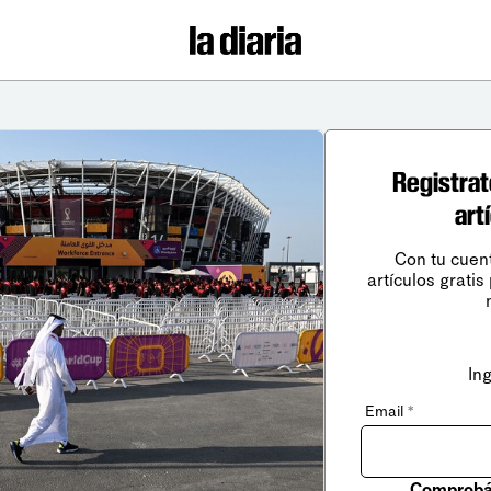
Registrat
art
Con tu cuen
artículos gratis
In
Email
*
Comprobá 