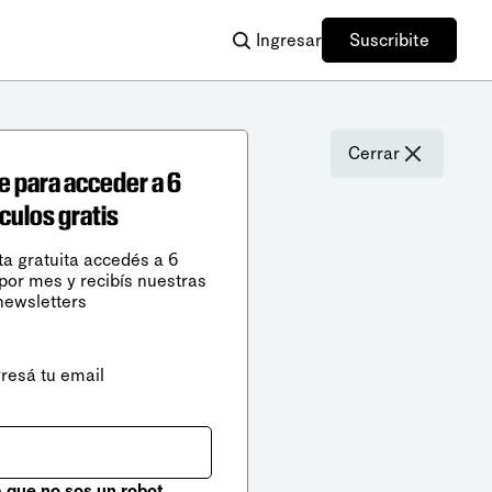
Ingresar
Suscribite
Cerrar
e para acceder a 6
ículos gratis
ta gratuita accedés a 6
 por mes y recibís nuestras
newsletters
gresá tu email
que no sos un robot