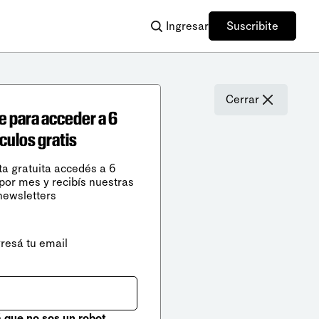
Ingresar
Suscribite
Cerrar
e para acceder a 6
ículos gratis
ta gratuita accedés a 6
 por mes y recibís nuestras
newsletters
gresá tu email
que no sos un robot