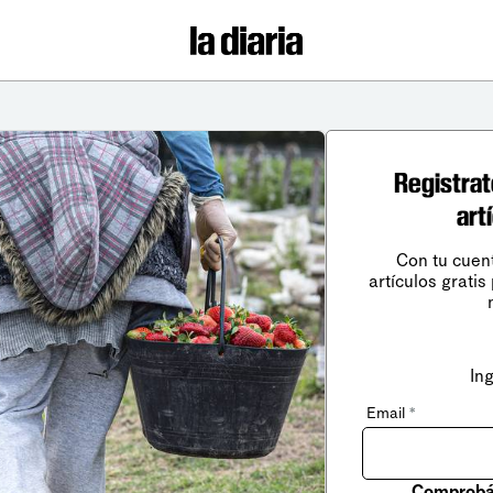
Registrat
art
Con tu cuen
artículos gratis
In
Email
*
Comprobá 