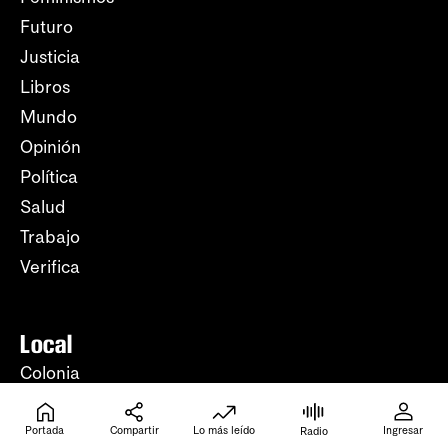
Futuro
Justicia
Libros
Mundo
Opinión
Política
Salud
Trabajo
Verifica
Local
Colonia
Maldonado
Paysandú
Portada
Compartir
Lo más leído
Ingresar
Radio