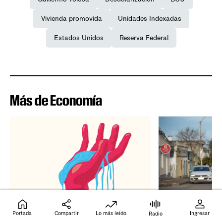
Vivienda promovida
Unidades Indexadas
Estados Unidos
Reserva Federal
Más de Economía
Portada
Compartir
Lo más leído
Ingresar
Radio
ACADEMIA
ACADEMIA