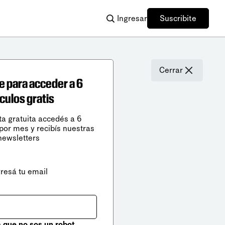
Ingresar
Suscribite
Cerrar
e para acceder a 6
ículos gratis
ta gratuita accedés a 6
 por mes y recibís nuestras
newsletters
gresá tu email
que no sos un robot