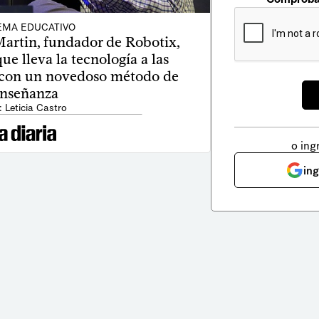
EMA EDUCATIVO
artin, fundador de Robotix,
e lleva la tecnología a las
 con un novedoso método de
nseñanza
: Leticia Castro
o ing
in