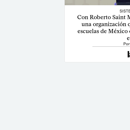
SIST
Con Roberto Saint M
una organización qu
escuelas de México
e
Por