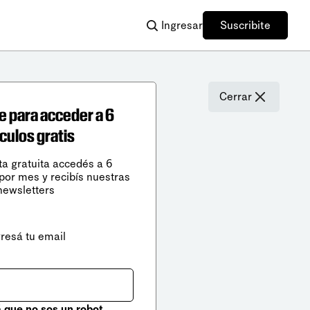
Ingresar
Suscribite
Cerrar
e para acceder a 6
ículos gratis
ta gratuita accedés a 6
 por mes y recibís nuestras
newsletters
gresá tu email
que no sos un robot