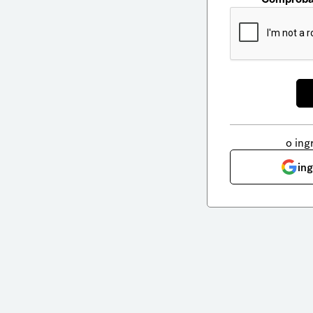
o ing
in