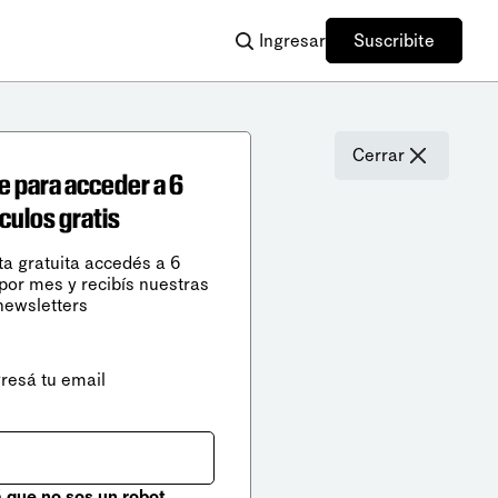
Ingresar
Suscribite
Cerrar
e para acceder a 6
ículos gratis
ta gratuita accedés a 6
 por mes y recibís nuestras
newsletters
gresá tu email
que no sos un robot