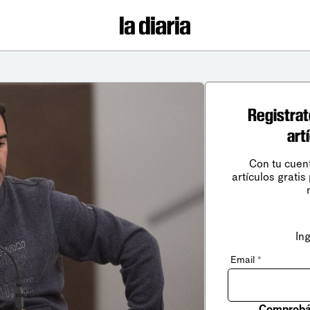
Registrat
art
Con tu cuen
artículos gratis
In
Email
*
Comprobá 