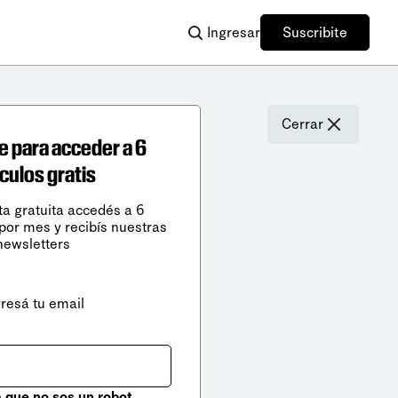
Ingresar
Suscribite
Cerrar
e para acceder a 6
ículos gratis
ta gratuita accedés a 6
 por mes y recibís nuestras
newsletters
gresá tu email
que no sos un robot