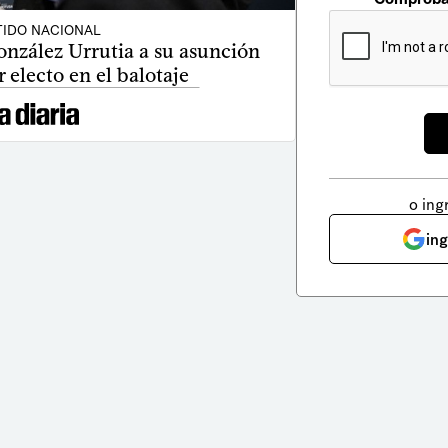
TIDO NACIONAL
onzález Urrutia a su asunción
r electo en el balotaje
o ing
in