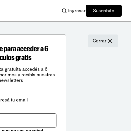
Ingresar
Suscribite
Cerrar
e para acceder a 6
ículos gratis
ta gratuita accedés a 6
 por mes y recibís nuestras
newsletters
gresá tu email
que no sos un robot