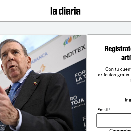
Registrat
art
Con tu cuen
artículos gratis
In
Email
*
Comprobá 