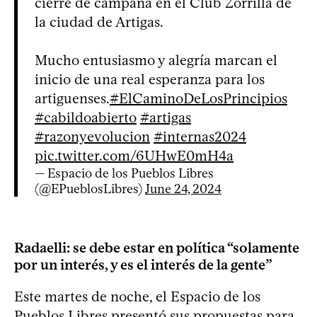
cierre de campaña en el Club Zorrilla de
la ciudad de Artigas.
Mucho entusiasmo y alegría marcan el
inicio de una real esperanza para los
artiguenses.
#ElCaminoDeLosPrincipios
#cabildoabierto
#artigas
#razonyevolucion
#internas2024
pic.twitter.com/6UHwE0mH4a
— Espacio de los Pueblos Libres
(@EPueblosLibres)
June 24, 2024
Radaelli: se debe estar en política “solamente
por un interés, y es el interés de la gente”
Este martes de noche, el Espacio de los
Pueblos Libres presentó sus propuestas para