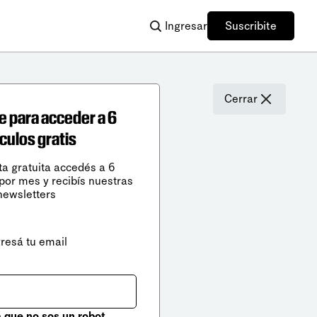
Ingresar
Suscribite
Cerrar
e para acceder a 6
ículos gratis
ta gratuita accedés a 6
 por mes y recibís nuestras
newsletters
gresá tu email
que no sos un robot