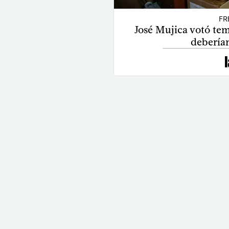
FR
José Mujica votó tem
deberían