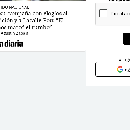
TIDO NACIONAL
 su campaña con elogios al
ción y a Lacalle Pou: “El
nos marcó el rumbo”
 Agustín Zabala
o ing
in