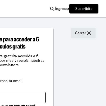
Ingresar
Suscribite
Cerrar
e para acceder a 6
ículos gratis
ta gratuita accedés a 6
 por mes y recibís nuestras
newsletters
gresá tu email
que no sos un robot