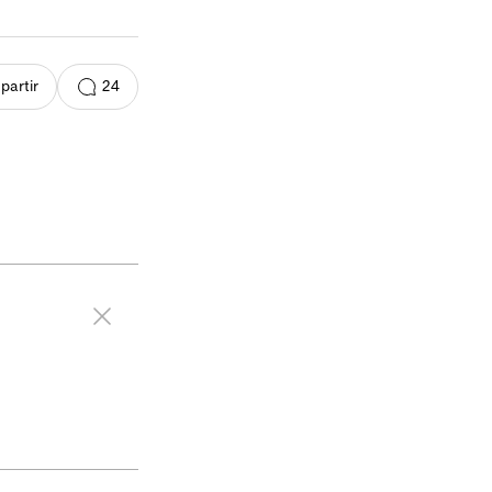
24
artir