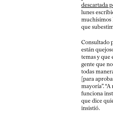
descartada p
lunes escrib
muchísimos l
que subestim
Consultado 
están quejoso
temas y que e
gente que no
todas manera
[para aprobar
mayoría”. “A
funciona inst
que dice quié
insistió.