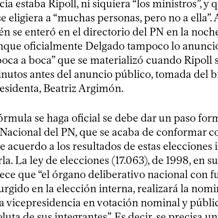
ia estaba Ripoll, ni siquiera “los ministros”, y
e eligiera a “muchas personas, pero no a ella”.
n se enteró en el directorio del PN en la noch
que oficialmente Delgado tampoco lo anunció 
boca a boca” que se materializó cuando Ripoll 
inutos antes del anuncio público, tomada del b
residenta, Beatriz Argimón.
órmula se haga oficial se debe dar un paso form
acional del PN, que se acaba de conformar c
e acuerdo a los resultados de estas elecciones 
a. La ley de elecciones (17.063), de 1998, en su
lece que “el órgano deliberativo nacional con 
surgido en la elección interna, realizará la nom
la vicepresidencia en votación nominal y públi
uta de sus integrantes”. Es decir, se precisa 