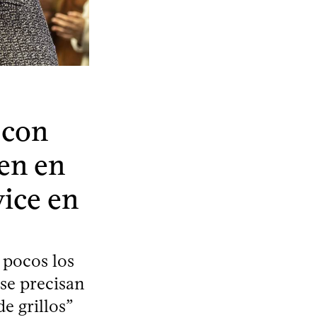
 con
nen en
vice en
 pocos los
se precisan
e grillos”