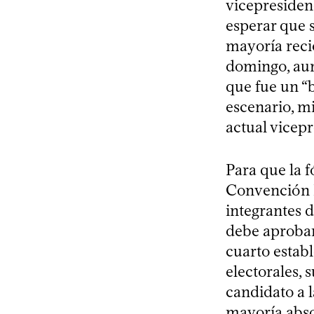
vicepresidenc
esperar que s
mayoría recié
domingo, aun
que fue un “
escenario, m
actual vicep
Para que la f
Convención N
integrantes d
debe aprobarl
cuarto estab
electorales, 
candidato a 
mayoría absol