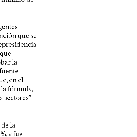
gentes
ención que se
cepresidencia
 que
bar la
 fuente
ue, en el
 la fórmula,
s sectores”,
 de la
%, y fue