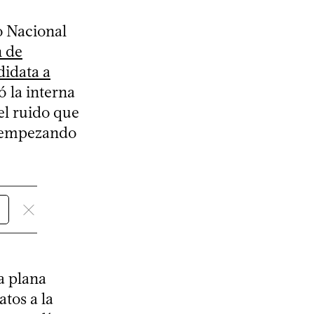
o Nacional
n de
didata a
ó la interna
el ruido que
s, empezando
a plana
tos a la