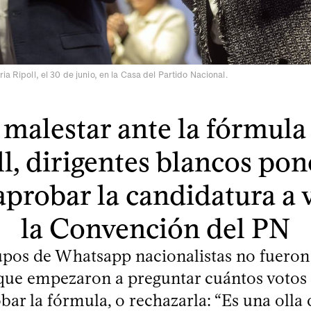
ia Ripoll, el 30 de junio, en la Casa del Partido Nacional.
 malestar ante la fórmula
l, dirigentes blancos po
probar la candidatura a 
la Convención del PN
upos de Whatsapp nacionalistas no fueron
 que empezaron a preguntar cuántos votos 
bar la fórmula, o rechazarla: “Es una olla d