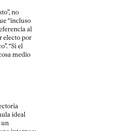
to”, no
ue “incluso
eferencia al
r electo por
”. “Si el
 cosa medio
ectoria
mula ideal
 un