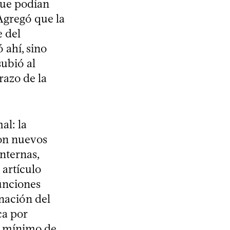
 que podían
 Agregó que la
e del
ahí, sino
subió al
razo de la
al: la
on nuevos
internas,
 artículo
funciones
inación del
ca por
un mínimo de