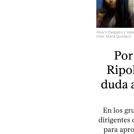
Álvaro Delgado y Valer
Foto: Mara Quintero
Por
Ripol
duda a
En los gr
dirigentes
para apro