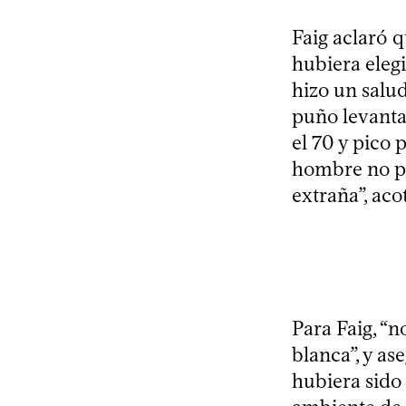
Faig aclaró q
hubiera elegi
hizo un salu
puño levantad
el 70 y pico 
hombre no pu
extraña”, aco
Para Faig, “n
blanca”, y as
hubiera sido