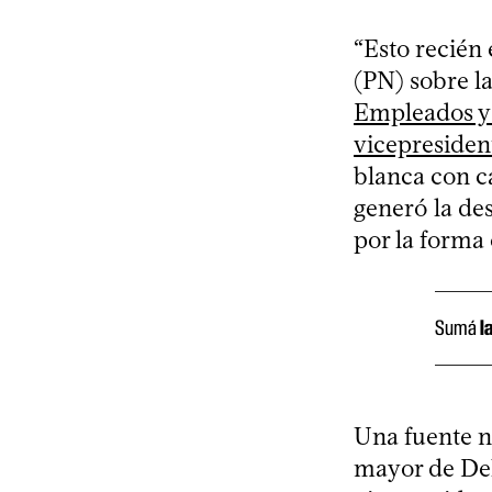
“Esto recién 
(PN) sobre l
Empleados y 
vicepresiden
blanca con ca
generó la de
por la forma 
Sumá
l
Una fuente n
mayor de Del