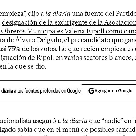
empieza”, dijo a
la diaria
una fuente del Partid
a
designación de la exdirigente de la Asociació
Obreros Municipales Valeria Ripoll como can
ta de Álvaro Delgado
, el precandidato que gan
si 75% de los votos. Lo que recién empieza es 
signación de Ripoll en varios sectores blanco
en la que se dio.
a diaria
a tus fuentes preferidas en Google
Agregar en Google
acionalista aseguró a
la diaria
que “nadie” en l
gado sabía que en el menú de posibles candida