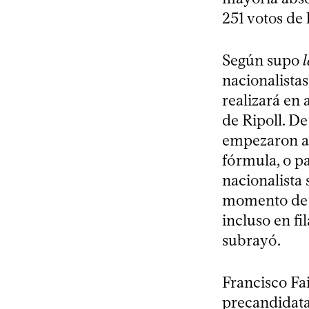
251 votos de
Según supo
nacionalistas
realizará en 
de Ripoll. De
empezaron a 
fórmula, o pa
nacionalista 
momento de m
incluso en fi
subrayó.
Francisco Fai
precandidat