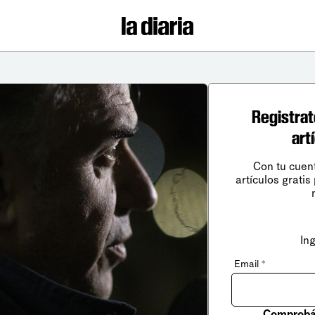
Registrat
art
Con tu cuen
artículos gratis
In
Email
*
Comprobá 