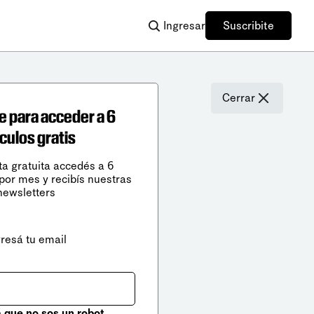
Ingresar
Suscribite
Cerrar
e para acceder a 6
ículos gratis
ta gratuita accedés a 6
 por mes y recibís nuestras
newsletters
gresá tu email
que no sos un robot