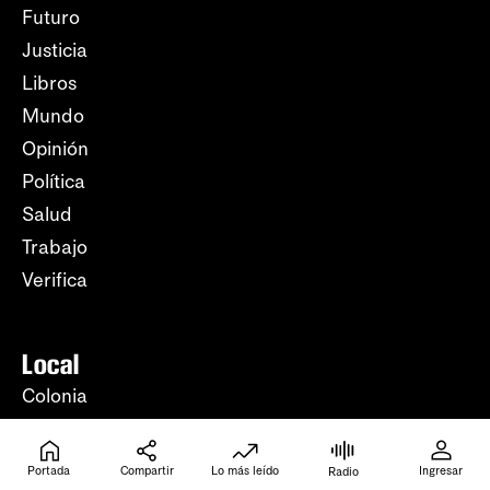
Futuro
Justicia
Libros
Mundo
Opinión
Política
Salud
Trabajo
Verifica
Local
Colonia
Maldonado
Paysandú
Portada
Compartir
Lo más leído
Ingresar
Radio