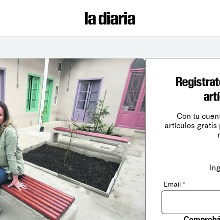
Registrat
art
Con tu cuen
artículos gratis
In
Email
*
Comprobá 