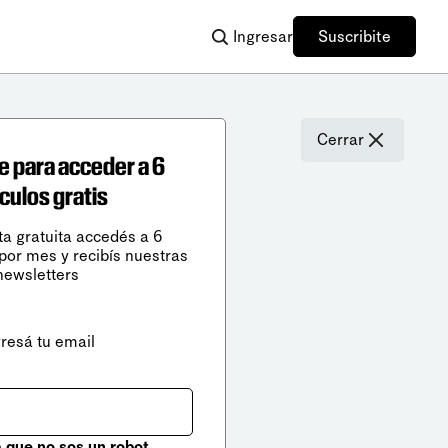
Ingresar
Suscribite
Cerrar
e para acceder a 6
ículos gratis
ta gratuita accedés a 6
 por mes y recibís nuestras
newsletters
gresá tu email
que no sos un robot