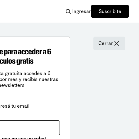
Ingresar
Suscribite
Cerrar
e para acceder a 6
ículos gratis
ta gratuita accedés a 6
 por mes y recibís nuestras
newsletters
gresá tu email
que no sos un robot