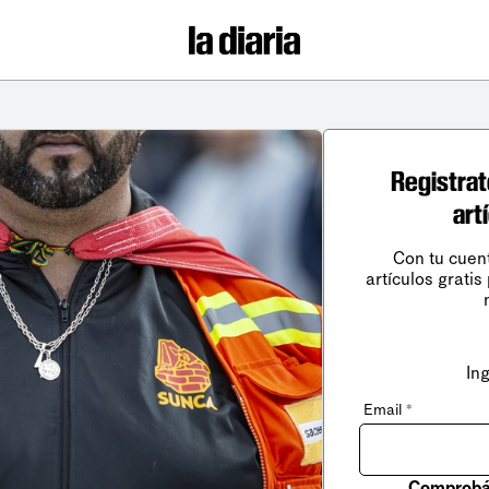
Registrat
art
Con tu cuen
artículos gratis
In
Email
*
Comprobá 