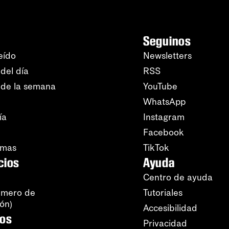
Seguinos
eído
Newsletters
del día
RSS
 de la semana
YouTube
WhatsApp
ía
Instagram
Facebook
amas
TikTok
cios
Ayuda
Centro de ayuda
úmero de
Tutoriales
ión)
Accesibilidad
ros
Privacidad