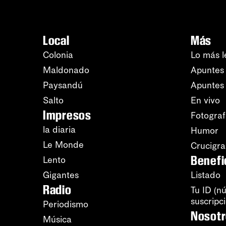
Local
Más
Colonia
Lo más l
Maldonado
Apuntes 
Paysandú
Apuntes
Salto
En vivo
Impresos
Fotograf
la diaria
Humor
Le Monde
Crucigr
Benefi
Lento
Gigantes
Listado
Radio
Tu ID (n
suscripc
Periodismo
Nosot
Música