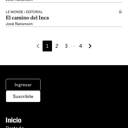
LE MONDE › EDITORIAL
El camino del Inca
José Natanson
1
2
3
4
⋯
Ingresar
Suscribite
Inicio